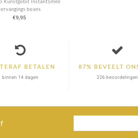
p Kunstgebit InstantSmile
vervangings beans
€9,95
TERAF BETALEN
87% BEVEELT ON
binnen 14 dagen
226 beoordelingen
f