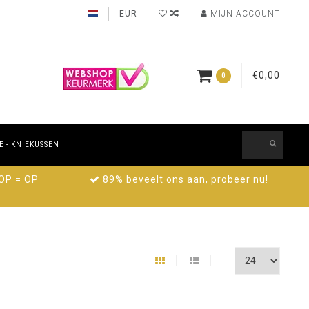
EUR
MIJN ACCOUNT
€0,00
0
 - KNIEKUSSEN
 OP = OP
89% beveelt ons aan, probeer nu!