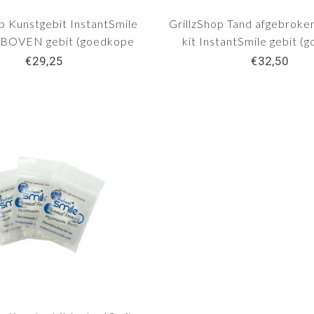
p Kunstgebit InstantSmile
GrillzShop Tand afgebroke
BOVEN gebit (goedkope
kit InstantSmile gebit (
kunstgebit)
kunstgebit) - Teeth Recov
€29,25
€32,50
shade