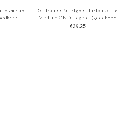
n reparatie
GrillzShop Kunstgebit InstantSmile
goedkope
Medium ONDER gebit (goedkope
ery -Multi
kunstgebit)
€29,25