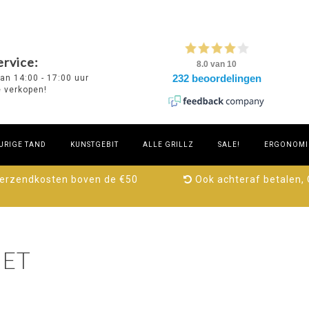
rvice:
van 14:00 - 17:00 uur
e verkopen!
URIGE TAND
KUNSTGEBIT
ALLE GRILLZ
SALE!
ERGONOMIE
verzendkosten boven de €50
Ook achteraf betalen,
ET