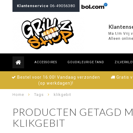
Klantenservice
06-49056380
Klantense
Ma t/m Vrij 
Alleen onlin
ACCESSOIRES
GOUDKLEURIGE TAND
ZILVERKLE
Bestel voor 16:00! Vandaag verzonden
Gratis 
(op werkdagen)!
Home
Tags
klikgebit
PRODUCTEN GETAGD M
KLIKGEBIT