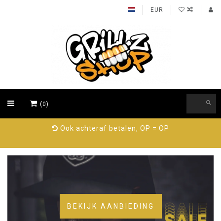
EUR
(0)
89% beveelt ons aan, probeer nu!
BEKIJK AANBIEDING