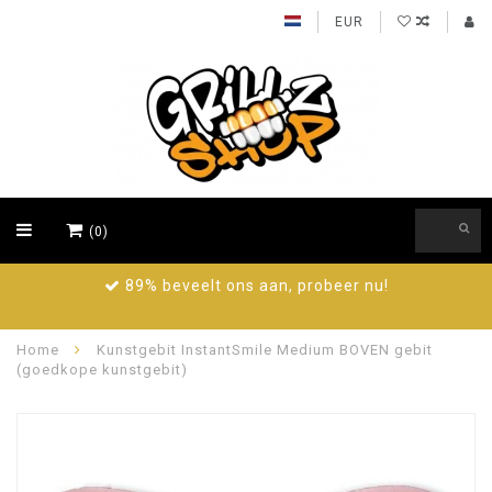
EUR
(0)
89% beveelt ons aan, probeer nu!
Home
Kunstgebit InstantSmile Medium BOVEN gebit
(goedkope kunstgebit)