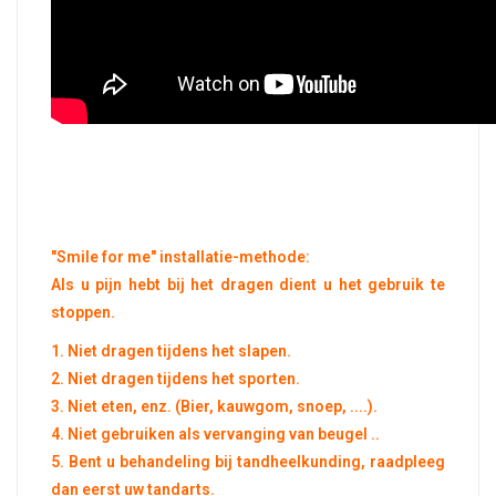
"Smile for me" installatie-methode:
Als u pijn hebt bij het dragen dient u het gebruik te
stoppen.
1. Niet dragen tijdens het slapen.
2. Niet dragen tijdens het sporten.
3. Niet eten, enz. (Bier, kauwgom, snoep, ....).
4. Niet gebruiken als vervanging van beugel ..
5. Bent u behandeling bij tandheelkunding, raadpleeg
dan eerst uw tandarts.