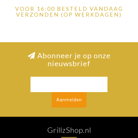
VOOR 16:00 BESTELD VANDAAG
VERZONDEN (OP WERKDAGEN)
Abonneer je op onze
nieuwsbrief
Aanmelden
GrillzShop.nl