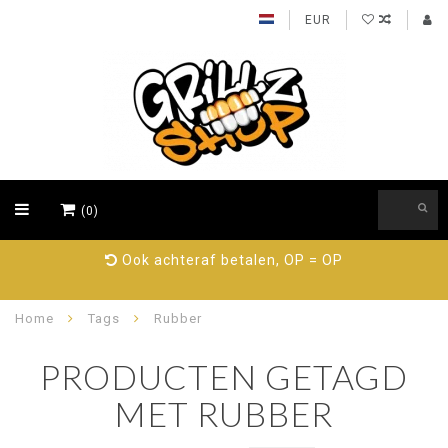
EUR
(0)
Ook achteraf betalen, OP = OP
Home
Tags
Rubber
PRODUCTEN GETAGD
MET RUBBER