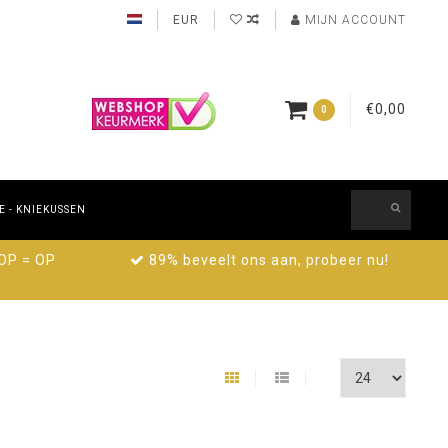
EUR
MIJN ACCOUNT
€0,00
0
 - KNIEKUSSEN
 OP = OP
89% beveelt ons aan, probeer nu!