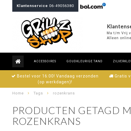
Klantenservice
06-49056380
Klantense
Ma t/m Vrij 
Alleen onlin
ACCESSOIRES
GOUDKLEURIGE TAND
ZILVERKLE
Bestel voor 16:00! Vandaag verzonden
Gratis 
(op werkdagen)!
Home
Tags
rozenkrans
PRODUCTEN GETAGD M
ROZENKRANS