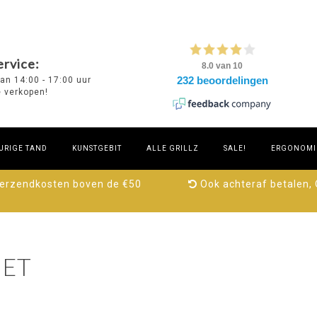
rvice:
van 14:00 - 17:00 uur
e verkopen!
URIGE TAND
KUNSTGEBIT
ALLE GRILLZ
SALE!
ERGONOMIE
verzendkosten boven de €50
Ook achteraf betalen,
ET