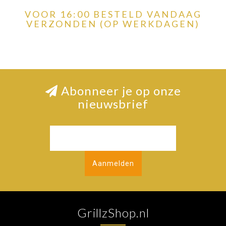
VOOR 16:00 BESTELD VANDAAG
VERZONDEN (OP WERKDAGEN)
Abonneer je op onze
nieuwsbrief
Aanmelden
GrillzShop.nl