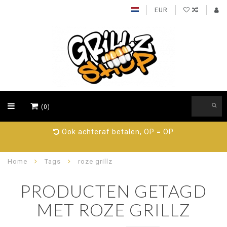
EUR
(0)
Ook achteraf betalen, OP = OP
Home
Tags
roze grillz
PRODUCTEN GETAGD
MET ROZE GRILLZ