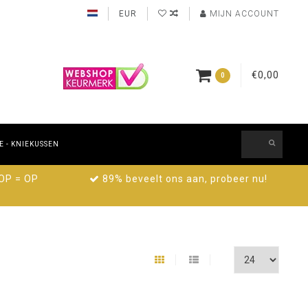
EUR
MIJN ACCOUNT
€0,00
0
 - KNIEKUSSEN
 OP = OP
89% beveelt ons aan, probeer nu!