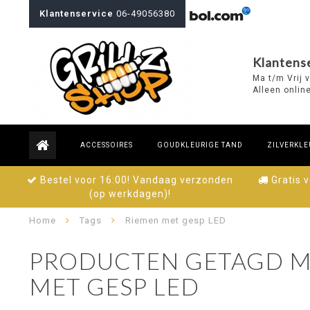
Klantenservice
06-49056380
Klantense
Ma t/m Vrij 
Alleen onlin
ACCESSOIRES
GOUDKLEURIGE TAND
ZILVERKLE
Bestel voor 16:00! Vandaag verzonden
Gratis 
(op werkdagen)!
Home
Tags
Riemen met gesp LED
PRODUCTEN GETAGD M
MET GESP LED