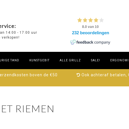
rvice:
van 14:00 - 17:00 uur
e verkopen!
URIGE TAND
KUNSTGEBIT
ALLE GRILLZ
SALE!
ERGONOMIE
verzendkosten boven de €50
Ook achteraf betalen,
ET RIEMEN