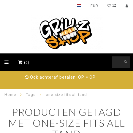
EUR
(0)
89% beveelt ons aan, probeer nu!
Home
Tags
one-size fits all tand
PRODUCTEN GETAGD
MET ONE-SIZE FITS ALL