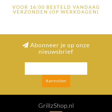
VOOR 16:00 BESTELD VANDAAG
VERZONDEN (OP WERKDAGEN)
Abonneer je op onze
nieuwsbrief
Aanmelden
GrillzShop.nl