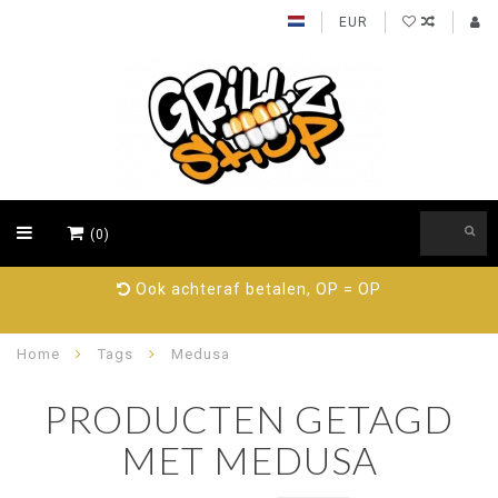
EUR
(0)
Ook achteraf betalen, OP = OP
Home
Tags
Medusa
PRODUCTEN GETAGD
MET MEDUSA