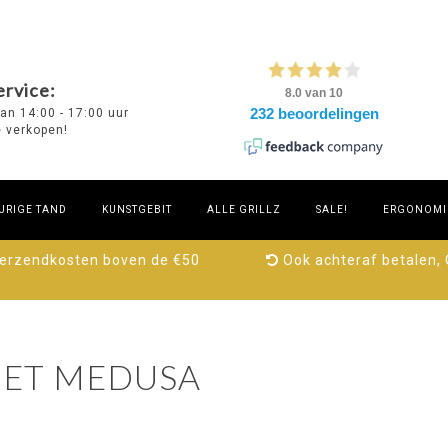
rvice:
van 14:00 - 17:00 uur
e verkopen!
URIGE TAND
KUNSTGEBIT
ALLE GRILLZ
SALE!
ERGONOMIE
verzendkosten boven de €50
Ook achteraf betalen,
ET MEDUSA