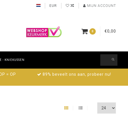
EUR
MIJN ACCOUNT
€0,00
0
 - KNIEKUSSEN
 OP = OP
89% beveelt ons aan, probeer nu!