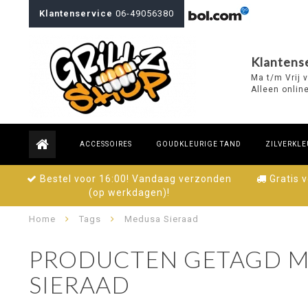
Klantenservice
06-49056380
Klantense
Ma t/m Vrij 
Alleen onlin
ACCESSOIRES
GOUDKLEURIGE TAND
ZILVERKLE
Bestel voor 16:00! Vandaag verzonden
Gratis 
(op werkdagen)!
Home
Tags
Medusa Sieraad
PRODUCTEN GETAGD M
SIERAAD