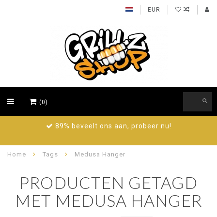
EUR
(0)
89% beveelt ons aan, probeer nu!
Home
Tags
Medusa Hanger
PRODUCTEN GETAGD
MET MEDUSA HANGER