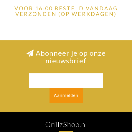
VOOR 16:00 BESTELD VANDAAG
VERZONDEN (OP WERKDAGEN)
Abonneer je op onze
nieuwsbrief
Aanmelden
GrillzShop.nl