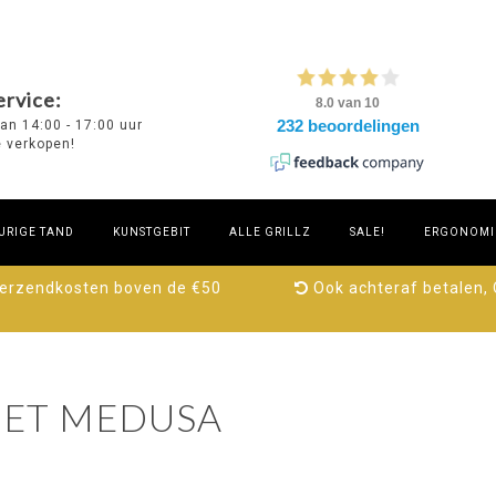
rvice:
van 14:00 - 17:00 uur
e verkopen!
URIGE TAND
KUNSTGEBIT
ALLE GRILLZ
SALE!
ERGONOMIE
verzendkosten boven de €50
Ook achteraf betalen,
ET MEDUSA