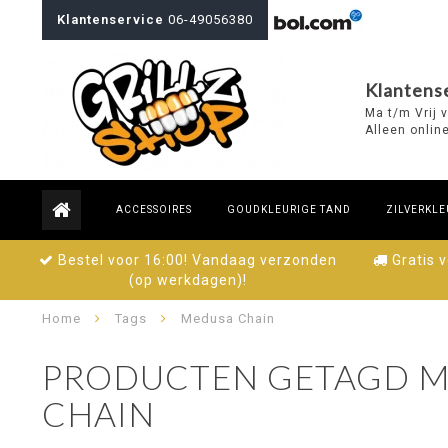
Klantenservice
06-49056380
Klantense
Ma t/m Vrij 
Alleen onlin
ACCESSOIRES
GOUDKLEURIGE TAND
ZILVERKLE
Bestel voor 16:00! Vandaag verzonden
Gratis 
(op werkdagen)!
Home
Tags
Medusa Chain
PRODUCTEN GETAGD M
CHAIN