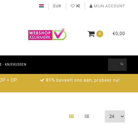
EUR
MIJN ACCOUNT
€0,00
0
 - KNIEKUSSEN
 OP = OP
89% beveelt ons aan, probeer nu!