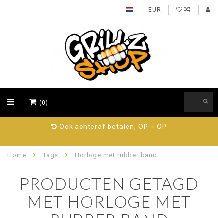
EUR
(0)
Ook achteraf betalen, OP = OP
Home
Tags
Horloge met rubber band
PRODUCTEN GETAGD
MET HORLOGE MET