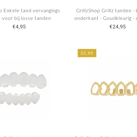
p Enkele tand vervangings
GrillzShop Grillz tanden -
 - voor bij losse tanden
onderkant - Goudkleurig -
maken
€4,95
€24,95
22,95