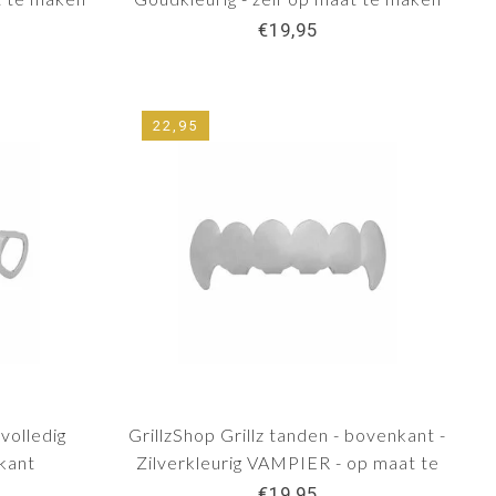
€19,95
22,95
 volledig
GrillzShop Grillz tanden - bovenkant -
rkant
Zilverkleurig VAMPIER - op maat te
maken
€19,95