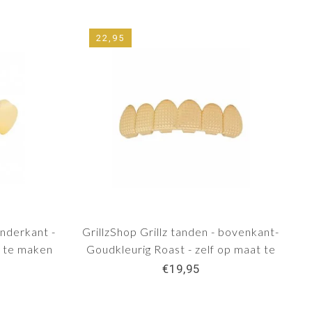
22,95
onderkant -
GrillzShop Grillz tanden - bovenkant-
t te maken
Goudkleurig Roast - zelf op maat te
maken
€19,95