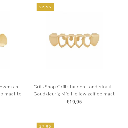
22,95
bovenkant -
GrillzShop Grillz tanden - onderkant -
op maat te
Goudkleurig Mid Hollow zelf op maat
maken
€19,95
27,95