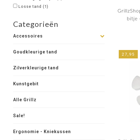
Losse tand
(1)
GrillzSho
bitje
Categorieën
Accessoires
Goudkleurige tand
27,95
Zilverkleurige tand
Kunstgebit
Alle Grillz
Sale!
Ergonomie - Kniekussen