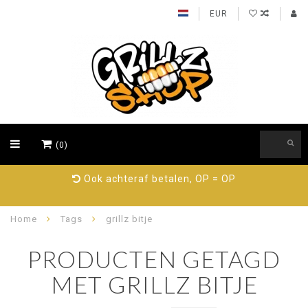
EUR
(0)
Ook achteraf betalen, OP = OP
Home
Tags
grillz bitje
PRODUCTEN GETAGD
MET GRILLZ BITJE