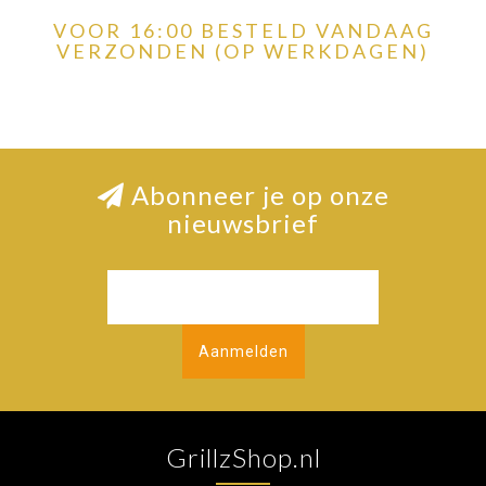
VOOR 16:00 BESTELD VANDAAG
VERZONDEN (OP WERKDAGEN)
Abonneer je op onze
nieuwsbrief
Aanmelden
GrillzShop.nl