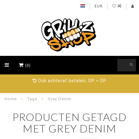
EUR
(0)
Ook achteraf betalen, OP = OP
Home
Tags
Grey Denim
PRODUCTEN GETAGD
MET GREY DENIM