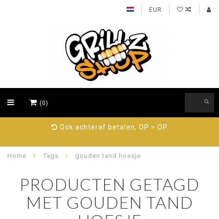
EUR
(0)
89% beveelt ons aan, probeer nu!
Home
Tags
gouden tand hoesje
PRODUCTEN GETAGD
MET GOUDEN TAND