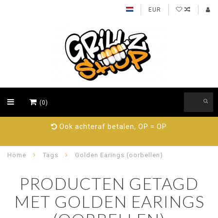
EUR
(0)
Ook achteraf betalen, OP = OP
Home
Tags
Golden Earings (oorbellen)
PRODUCTEN GETAGD
MET GOLDEN EARINGS