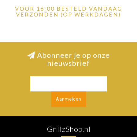
VOOR 16:00 BESTELD VANDAAG
VERZONDEN (OP WERKDAGEN)
Abonneer je op onze
nieuwsbrief
Aanmelden
GrillzShop.nl