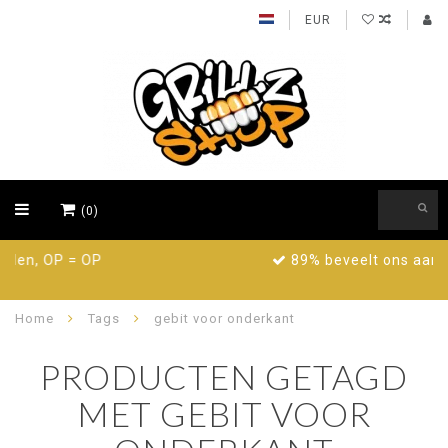
EUR
(0)
89% beveelt ons aan, probeer nu!
Home
Tags
gebit voor onderkant
PRODUCTEN GETAGD
MET GEBIT VOOR