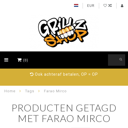
EUR
(0)
Ook achteraf betalen, OP = OP
Home
Tags
Farao Mirco
PRODUCTEN GETAGD
MET FARAO MIRCO