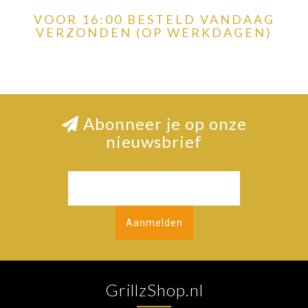
VOOR 16:00 BESTELD VANDAAG
VERZONDEN (OP WERKDAGEN)
Abonneer je op onze
nieuwsbrief
Aanmelden
GrillzShop.nl