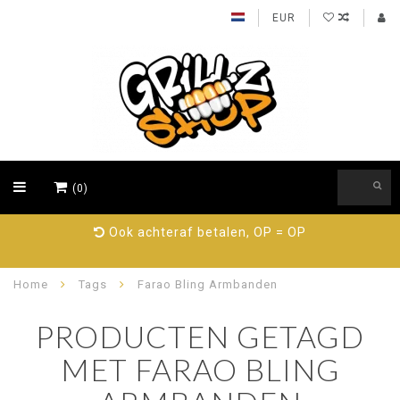
EUR
(0)
Ook achteraf betalen, OP = OP
Home
Tags
Farao Bling Armbanden
PRODUCTEN GETAGD
MET FARAO BLING