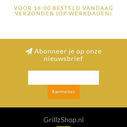
VOOR 16:00 BESTELD VANDAAG
VERZONDEN (OP WERKDAGEN)
Abonneer je op onze
nieuwsbrief
Aanmelden
GrillzShop.nl