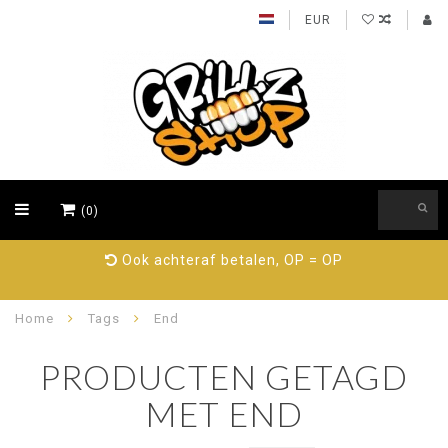
EUR
(0)
Ook achteraf betalen, OP = OP
Home
Tags
End
PRODUCTEN GETAGD
MET END