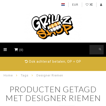
EUR
(0)
Ook achteraf betalen, OP = OP
Home
Tags
Designer Riemen
PRODUCTEN GETAGD
MET DESIGNER RIEMEN