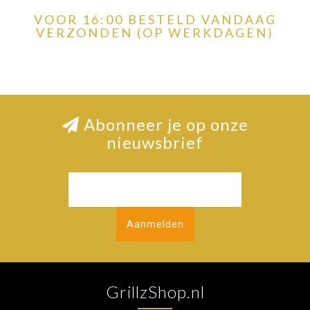
VOOR 16:00 BESTELD VANDAAG
VERZONDEN (OP WERKDAGEN)
Abonneer je op onze
nieuwsbrief
Aanmelden
GrillzShop.nl