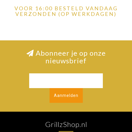
VOOR 16:00 BESTELD VANDAAG
VERZONDEN (OP WERKDAGEN)
Abonneer je op onze
nieuwsbrief
Aanmelden
GrillzShop.nl