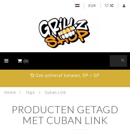
EUR
(0)
Ook achteraf betalen, OP = OP
Home
Tags
Cuban Link
PRODUCTEN GETAGD
MET CUBAN LINK