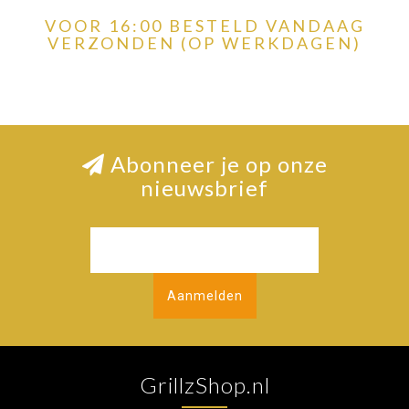
VOOR 16:00 BESTELD VANDAAG
VERZONDEN (OP WERKDAGEN)
Abonneer je op onze
nieuwsbrief
Aanmelden
GrillzShop.nl