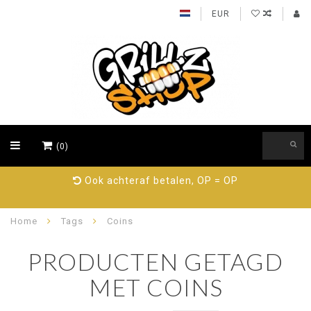
EUR
(0)
Ook achteraf betalen, OP = OP
Home
Tags
Coins
PRODUCTEN GETAGD
MET COINS