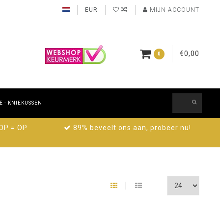
EUR
MIJN ACCOUNT
€0,00
0
 - KNIEKUSSEN
 OP = OP
89% beveelt ons aan, probeer nu!