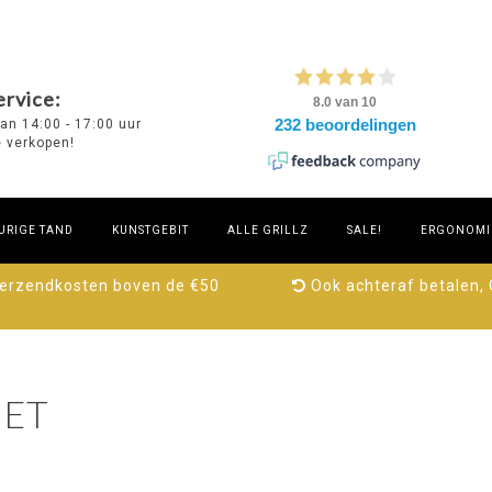
rvice:
van 14:00 - 17:00 uur
e verkopen!
URIGE TAND
KUNSTGEBIT
ALLE GRILLZ
SALE!
ERGONOMIE
verzendkosten boven de €50
Ook achteraf betalen,
ET