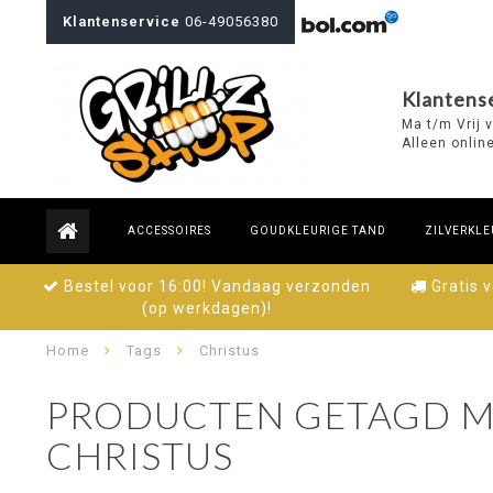
Klantenservice
06-49056380
Klantense
Ma t/m Vrij 
Alleen onlin
ACCESSOIRES
GOUDKLEURIGE TAND
ZILVERKLE
Bestel voor 16:00! Vandaag verzonden
Gratis 
(op werkdagen)!
Home
Tags
Christus
PRODUCTEN GETAGD M
CHRISTUS