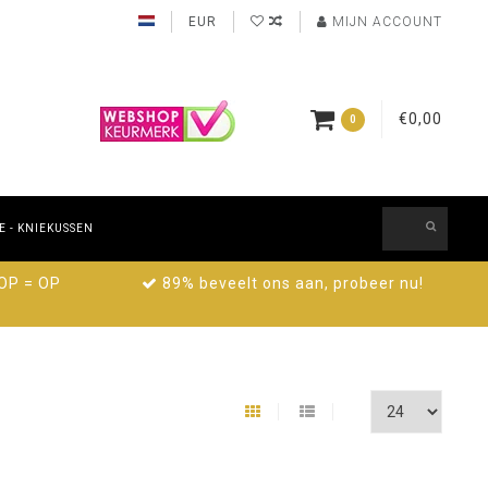
EUR
MIJN ACCOUNT
€0,00
0
 - KNIEKUSSEN
 OP = OP
89% beveelt ons aan, probeer nu!