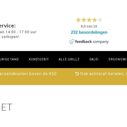
rvice:
van 14:00 - 17:00 uur
e verkopen!
URIGE TAND
KUNSTGEBIT
ALLE GRILLZ
SALE!
ERGONOMIE
verzendkosten boven de €50
Ook achteraf betalen,
ET