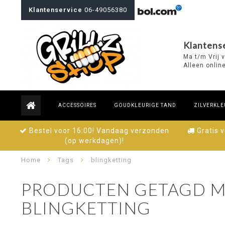
Klantenservice
06-49056380
Klantense
Ma t/m Vrij 
Alleen onlin
ACCESSOIRES
GOUDKLEURIGE TAND
ZILVERKLE
Bestel voor 16:00! Vandaag verzonden
Gratis 
(op werkdagen)!
Home
Tags
blingketting
PRODUCTEN GETAGD M
BLINGKETTING