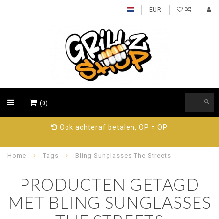
EUR
(0)
Ook achteraf betalen, OP = OP
Home
Tags
Bling Sunglasses The Streets
PRODUCTEN GETAGD
MET BLING SUNGLASSES