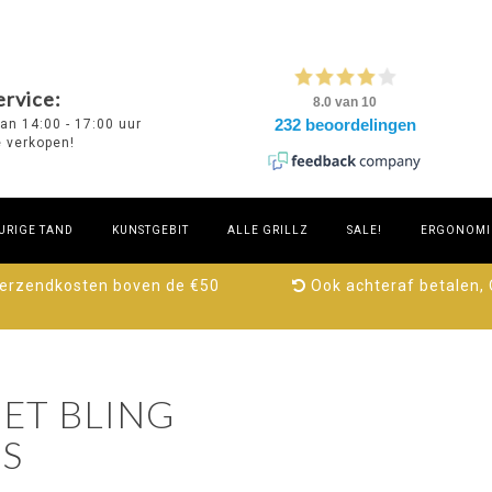
rvice:
van 14:00 - 17:00 uur
e verkopen!
URIGE TAND
KUNSTGEBIT
ALLE GRILLZ
SALE!
ERGONOMIE
verzendkosten boven de €50
Ook achteraf betalen,
ET BLING
S