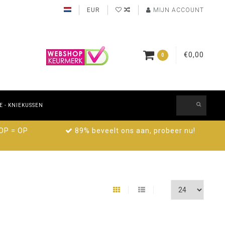
EUR
MIJN ACCOUNT
€0,00
0
 - KNIEKUSSEN
 OP = OP
89% beveelt ons aan, probeer nu!