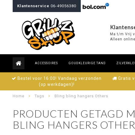
Klantenservice
06-49056380
Klantense
Ma t/m Vrij 
Alleen onlin
ACCESSOIRES
GOUDKLEURIGE TAND
ZILVERKLE
Bestel voor 16:00! Vandaag verzonden
Gratis 
(op werkdagen)!
Home
Tags
Bling bling hangers Others
PRODUCTEN GETAGD M
BLING HANGERS OTHER