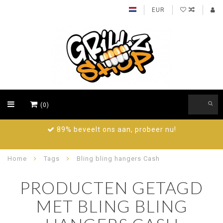
EUR
(0)
89% beveelt ons aan, probeer nu!
Home
Tags
Bling bling hangers Cash
PRODUCTEN GETAGD
MET BLING BLING