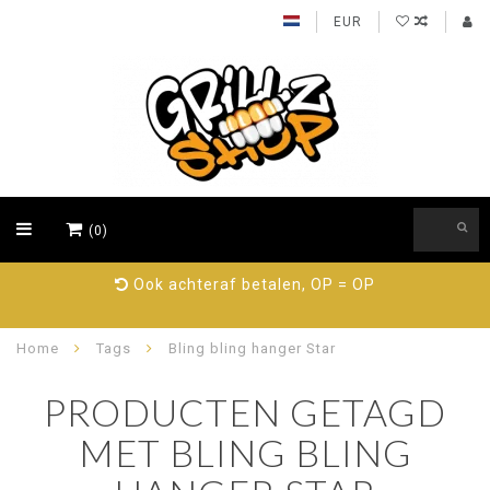
EUR
(0)
Ook achteraf betalen, OP = OP
Home
Tags
Bling bling hanger Star
PRODUCTEN GETAGD
MET BLING BLING