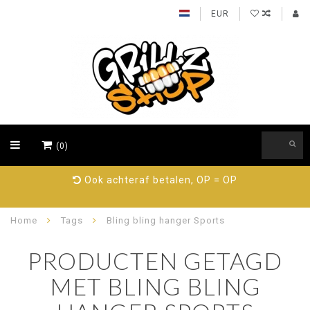
EUR
(0)
Ook achteraf betalen, OP = OP
Home
Tags
Bling bling hanger Sports
PRODUCTEN GETAGD
MET BLING BLING