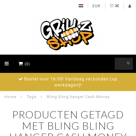
EUR
(0)
Bestel voor 16:00! Vandaag verzonden (op
werkdagen)!
Home
Tags
Bling bling hanger Cash Money
PRODUCTEN GETAGD
MET BLING BLING