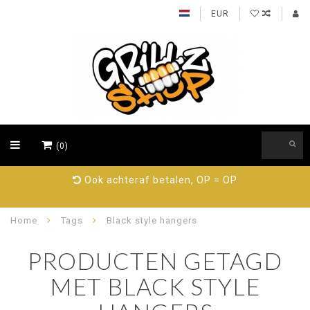
EUR
(0)
Ook achteraf betalen, OP = OP
Home
Tags
Black style hangers
PRODUCTEN GETAGD
MET BLACK STYLE