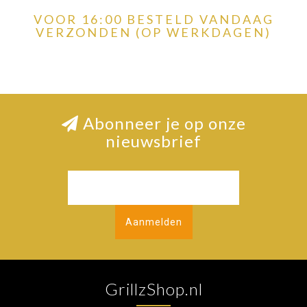
VOOR 16:00 BESTELD VANDAAG
VERZONDEN (OP WERKDAGEN)
Abonneer je op onze
nieuwsbrief
Aanmelden
GrillzShop.nl