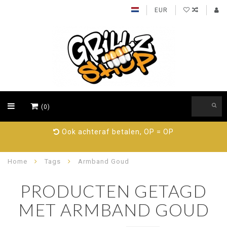
EUR
(0)
Ook achteraf betalen, OP = OP
Home
Tags
Armband Goud
PRODUCTEN GETAGD
MET ARMBAND GOUD