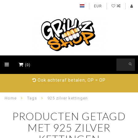
EUR
(0)
Ook achteraf betalen, OP = OP
Home
Tags
925 zilver kettingen
PRODUCTEN GETAGD
MET 925 ZILVER