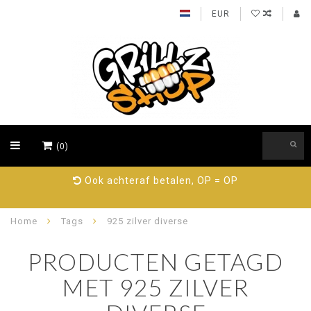
EUR
(0)
Ook achteraf betalen, OP = OP
Home
Tags
925 zilver diverse
PRODUCTEN GETAGD
MET 925 ZILVER