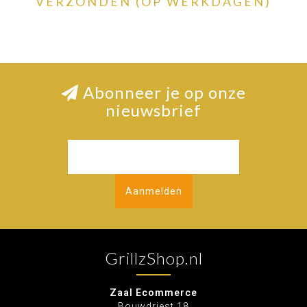
VERZONDEN (OP WERKDAGEN)
Abonneer je op onze
nieuwsbrief
Aanmelden
GrillzShop.nl
Zaal Ecommerce
Bouwdriest 18