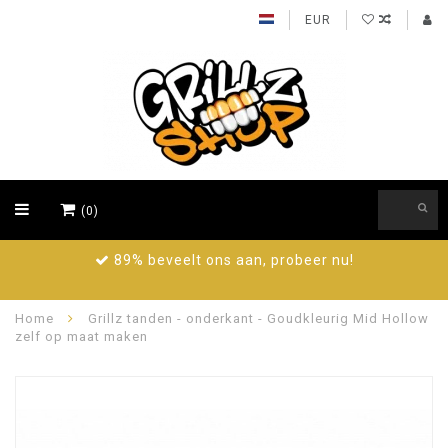
EUR
(0)
89% beveelt ons aan, probeer nu!
Home
Grillz tanden - onderkant - Goudkleurig Mid Hollow
zelf op maat maken