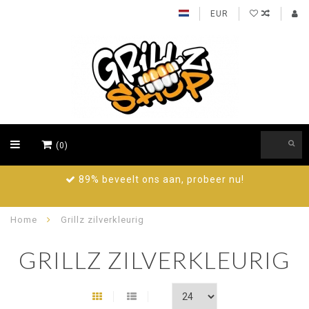
EUR
(0)
89% beveelt ons aan, probeer nu!
Home
Grillz zilverkleurig
GRILLZ ZILVERKLEURIG