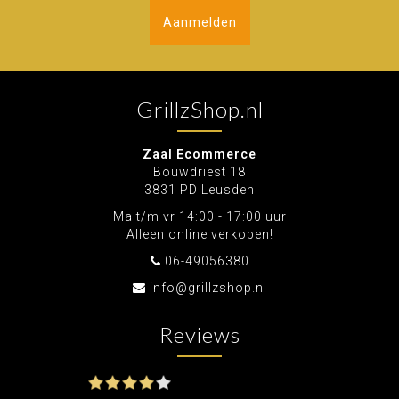
hollow
-grill en een versie voor alleen je
Aanmelden
ondergebit
GrillzShop.nl
Zaal Ecommerce
Bouwdriest 18
3831 PD Leusden
Ma t/m vr 14:00 - 17:00 uur
Alleen online verkopen!
06-49056380
info@grillzshop.nl
Reviews