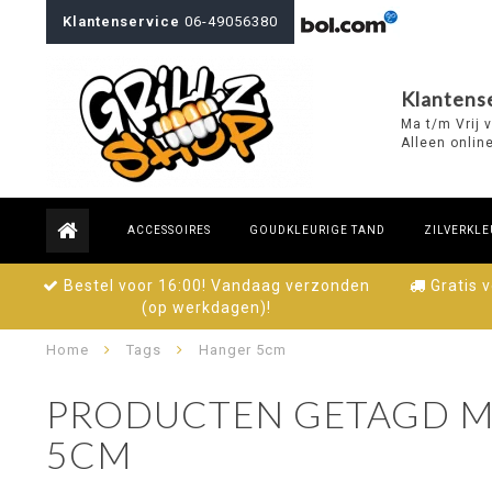
Klantenservice
06-49056380
Klantense
Ma t/m Vrij 
Alleen onlin
ACCESSOIRES
GOUDKLEURIGE TAND
ZILVERKLE
Bestel voor 16:00! Vandaag verzonden
Gratis 
(op werkdagen)!
Home
Tags
Hanger 5cm
PRODUCTEN GETAGD M
5CM