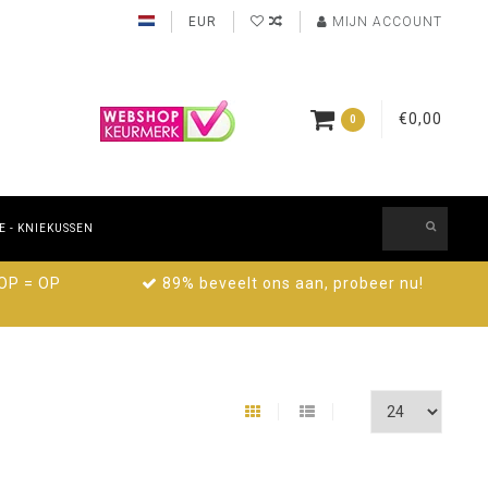
EUR
MIJN ACCOUNT
€0,00
0
 - KNIEKUSSEN
 OP = OP
89% beveelt ons aan, probeer nu!