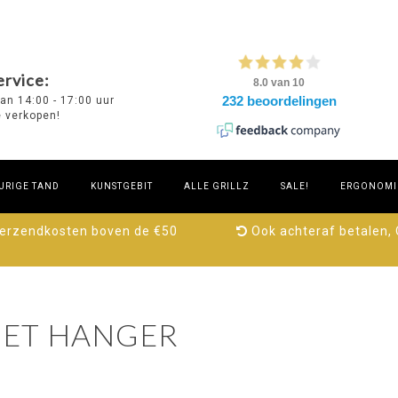
rvice:
van 14:00 - 17:00 uur
e verkopen!
URIGE TAND
KUNSTGEBIT
ALLE GRILLZ
SALE!
ERGONOMIE
verzendkosten boven de €50
Ook achteraf betalen,
ET HANGER