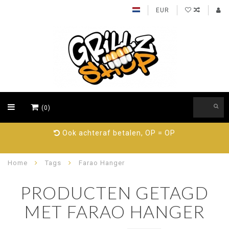
EUR
(0)
Ook achteraf betalen, OP = OP
Home
Tags
Farao Hanger
PRODUCTEN GETAGD
MET FARAO HANGER