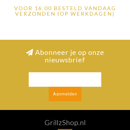
VOOR 16:00 BESTELD VANDAAG
VERZONDEN (OP WERKDAGEN)
Abonneer je op onze
nieuwsbrief
Aanmelden
GrillzShop.nl