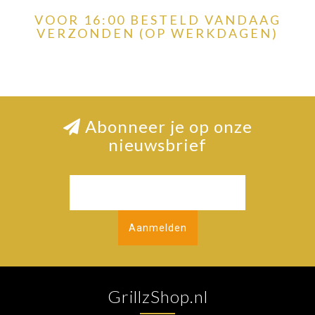
VOOR 16:00 BESTELD VANDAAG
VERZONDEN (OP WERKDAGEN)
Abonneer je op onze
nieuwsbrief
Aanmelden
GrillzShop.nl