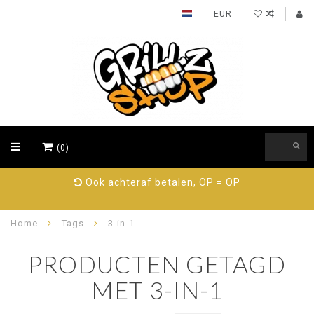
EUR
(0)
Ook achteraf betalen, OP = OP
Home
Tags
3-in-1
PRODUCTEN GETAGD
MET 3-IN-1